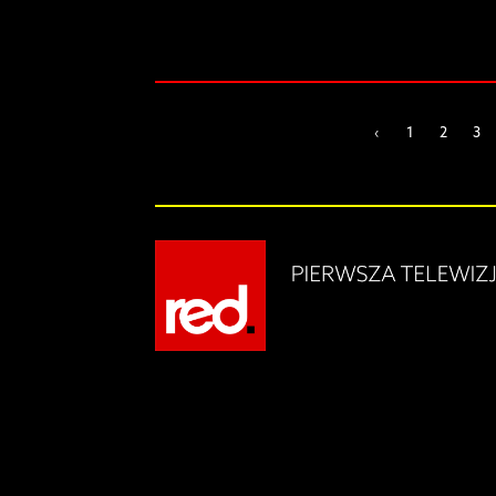
‹
1
2
3