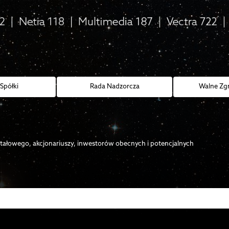
Spółki
Rada Nadzorcza
Walne Zg
itałowego, akcjonariuszy, inwestorów obecnych i potencjalnych